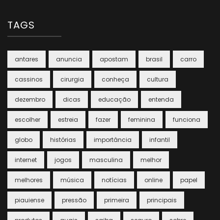
TAGS
antares
anuncia
apostam
brasil
carro
cassinos
cirurgia
conheça
cultura
dezembro
dicas
educação
entenda
escolher
estreia
fazer
feminina
funciona
globo
histórias
importância
infantil
internet
jogos
masculina
melhor
melhores
música
notícias
online
papel
piauiense
pressão
primeira
principais