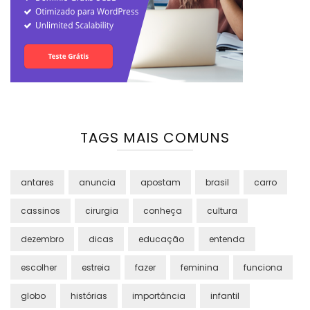
TAGS MAIS COMUNS
antares
anuncia
apostam
brasil
carro
cassinos
cirurgia
conheça
cultura
dezembro
dicas
educação
entenda
escolher
estreia
fazer
feminina
funciona
globo
histórias
importância
infantil