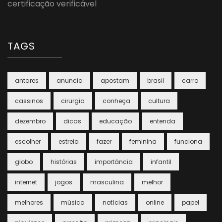
certificação verificável
TAGS
antares
anuncia
apostam
brasil
carro
cassinos
cirurgia
conheça
cultura
dezembro
dicas
educação
entenda
escolher
estreia
fazer
feminina
funciona
globo
histórias
importância
infantil
internet
jogos
masculina
melhor
melhores
música
notícias
online
papel