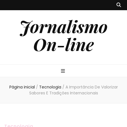
Jornalismo
On-line
Página inicial
/
Tecnologia
/
A Importância De Valorizar
Sabores E Tradições Internacionais
Tecnologia