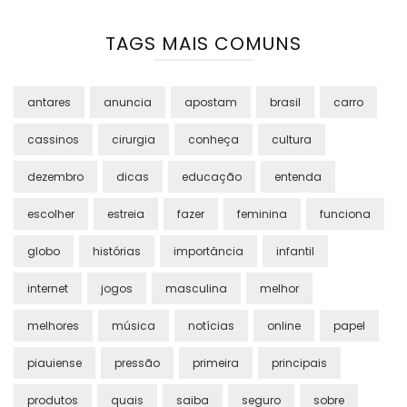
TAGS MAIS COMUNS
antares
anuncia
apostam
brasil
carro
cassinos
cirurgia
conheça
cultura
dezembro
dicas
educação
entenda
escolher
estreia
fazer
feminina
funciona
globo
histórias
importância
infantil
internet
jogos
masculina
melhor
melhores
música
notícias
online
papel
piauiense
pressão
primeira
principais
produtos
quais
saiba
seguro
sobre