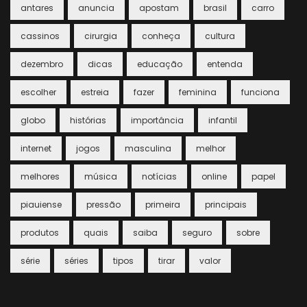
antares
anuncia
apostam
brasil
carro
cassinos
cirurgia
conheça
cultura
dezembro
dicas
educação
entenda
escolher
estreia
fazer
feminina
funciona
globo
histórias
importância
infantil
internet
jogos
masculina
melhor
melhores
música
notícias
online
papel
piauiense
pressão
primeira
principais
produtos
quais
saiba
seguro
sobre
série
séries
tipos
tirar
valor