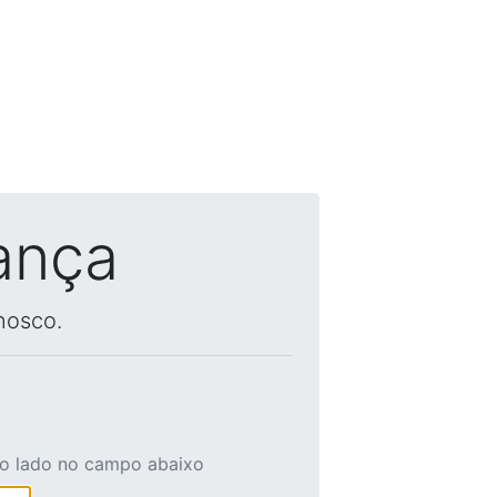
ança
nosco.
ao lado no campo abaixo