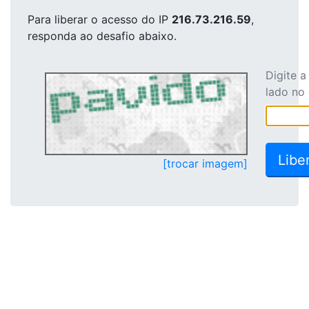
Para liberar o acesso
do IP
216.73.216.59
,
responda ao desafio abaixo.
Digite 
lado no
[trocar imagem]