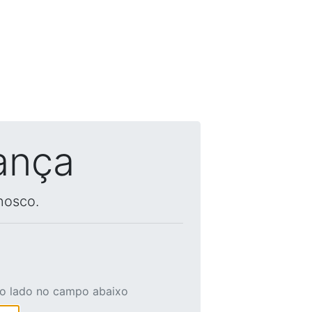
ança
nosco.
ao lado no campo abaixo