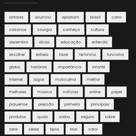
antares
anuncia
apostam
brasil
carro
cassinos
cirurgia
conheça
cultura
dezembro
dicas
educação
entenda
escolher
estreia
fazer
feminina
funciona
globo
histórias
importância
infantil
internet
jogos
masculina
melhor
melhores
música
notícias
online
papel
piauiense
pressão
primeira
principais
produtos
quais
saiba
seguro
sobre
série
séries
tipos
tirar
valor