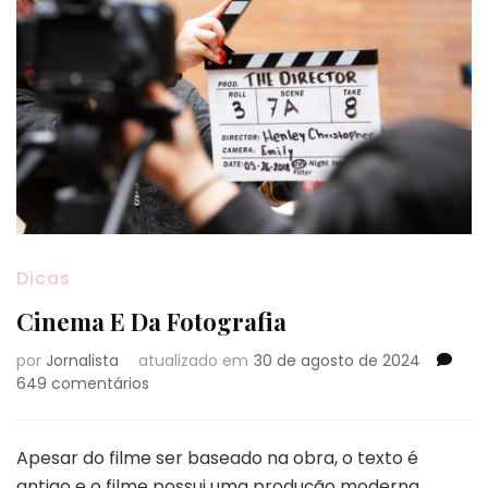
Dicas
Cinema E Da Fotografia
por
Jornalista
atualizado em
30 de agosto de 2024
em
649 comentários
Cinema
E
Da
Apesar do filme ser baseado na obra, o texto é
Fotografia
antigo e o filme possui uma produção moderna,