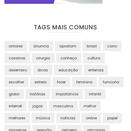
TAGS MAIS COMUNS
antares
anuncia
apostam
brasil
carro
cassinos
cirurgia
conheça
cultura
dezembro
dicas
educação
entenda
escolher
estreia
fazer
feminina
funciona
globo
histórias
importância
infantil
internet
jogos
masculina
melhor
melhores
música
notícias
online
papel
piauiense
pressão
primeira
principais