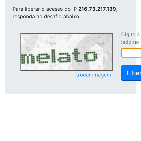
Para liberar o acesso
do IP
216.73.217.139
,
responda ao desafio abaixo.
Digite 
lado no
[trocar imagem]