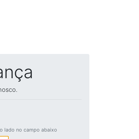
ança
nosco.
ao lado no campo abaixo