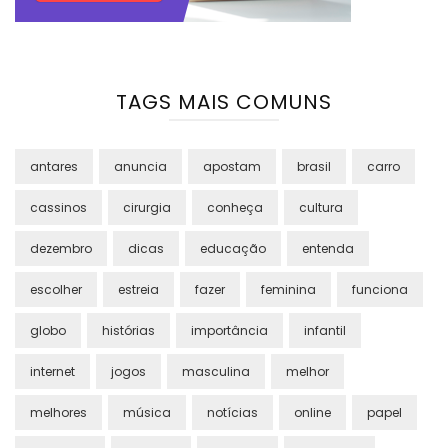
TAGS MAIS COMUNS
antares
anuncia
apostam
brasil
carro
cassinos
cirurgia
conheça
cultura
dezembro
dicas
educação
entenda
escolher
estreia
fazer
feminina
funciona
globo
histórias
importância
infantil
internet
jogos
masculina
melhor
melhores
música
notícias
online
papel