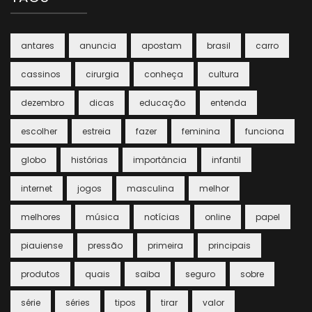
antares
anuncia
apostam
brasil
carro
cassinos
cirurgia
conheça
cultura
dezembro
dicas
educação
entenda
escolher
estreia
fazer
feminina
funciona
globo
histórias
importância
infantil
internet
jogos
masculina
melhor
melhores
música
notícias
online
papel
piauiense
pressão
primeira
principais
produtos
quais
saiba
seguro
sobre
série
séries
tipos
tirar
valor