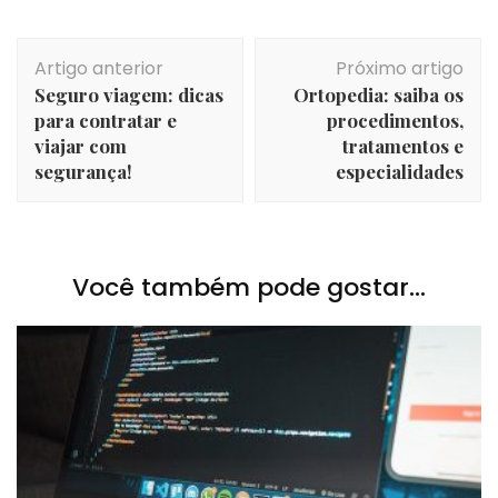
Navegação
Artigo anterior
Próximo artigo
de
Seguro viagem: dicas
Ortopedia: saiba os
post
para contratar e
procedimentos,
viajar com
tratamentos e
segurança!
especialidades
Você também pode gostar...