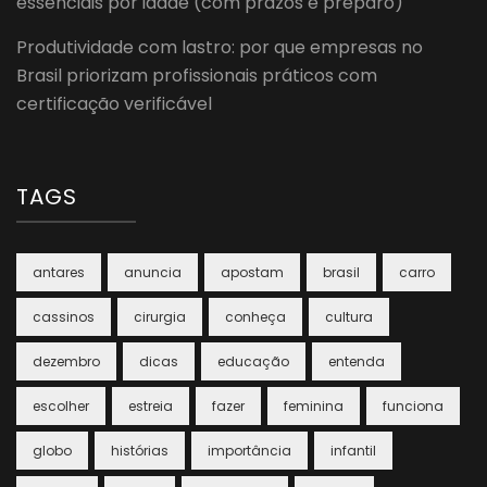
essenciais por idade (com prazos e preparo)
Produtividade com lastro: por que empresas no
Brasil priorizam profissionais práticos com
certificação verificável
TAGS
antares
anuncia
apostam
brasil
carro
cassinos
cirurgia
conheça
cultura
dezembro
dicas
educação
entenda
escolher
estreia
fazer
feminina
funciona
globo
histórias
importância
infantil