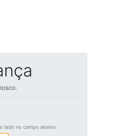
ança
nosco.
ao lado no campo abaixo