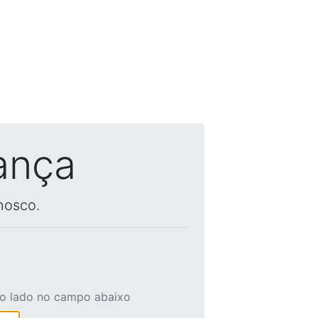
ança
nosco.
ao lado no campo abaixo