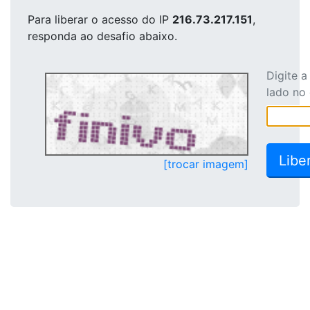
Para liberar o acesso
do IP
216.73.217.151
,
responda ao desafio abaixo.
Digite 
lado no
[trocar imagem]