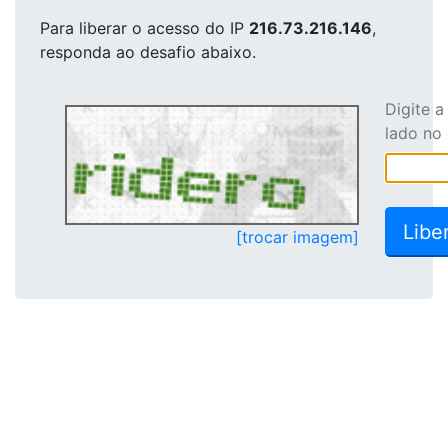
Para liberar o acesso
do IP
216.73.216.146
,
responda ao desafio abaixo.
Digite 
lado no
[trocar imagem]