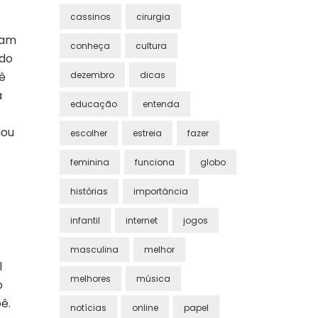
cassinos
cirurgia
jam
conheça
cultura
ado
dezembro
dicas
bê
a
educação
entenda
çou
escolher
estreia
fazer
feminina
funciona
globo
histórias
importância
infantil
internet
jogos
masculina
melhor
l
melhores
música
o
ê.
notícias
online
papel