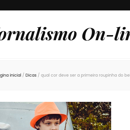
ornalismo On-li
gina inicial
/
Dicas
/
qual cor deve ser a primeira roupinha do b