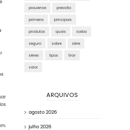
e
piauiense
pressão
primeira
principais
a
produtos
quais
saiba
seguro
sobre
série
r
séries
tipos
tirar
valor
os
ARQUIVOS
sar
dos
agosto 2026
am.
julho 2026