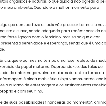
os orgânicos e naturais, o que ajuda a não agredir a pel
 o meio ambiente. Quando é o melhor momento para
e, algo que com certeza os pais vão precisar ter nessa nov
 neutra e suave, sendo adequada para recém-nascido de
ma forte ligação com o feminino, mas saiba que a cor
representa a serenidade e esperança, sendo que é uma co
de.
istência, que é ao mesmo tempo uma fase repleta de med
xercício do papel materno. Depreende-se, das falas de
uidado de enfermagem, ainda maiores durante o turno da
 enfermagem é ainda mais séria. Objetivamos, então, anali
obre o cuidado de enfermagem e os ensinamentos recebi
própria e com seu filho.
 e de suas possibilidades financeiras do momento”, afirm