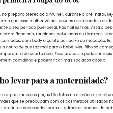
, no preparo oferecido à mulher, durante o pré-natal, se
 forma que essa mulher vá aos poucos assimilando o cuid
nte o seu período puerperal. Nas noites frias, vista o be
oletom flanelado, roupinhas peluciadas ou térmicas. Um
m camadas, com body e culote por baixo do macacão. Eu
uela neura de que faz mal para o bebê. Meu filho só come
emperatura do quarto dele. Esse processo pode ser mais
comem comidinha e podem ficar mais saciados após o
ho levar para a maternidade?
 e organizar essas peças tão fofas no armário é um ritua
mães que se preocupam com os cosméticos utilizados n
 os produtos necessários para os primeiros banhos do beb