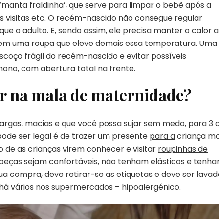
manta fraldinha’, que serve para limpar o bebê após a
 visitas etc. O recém-nascido não consegue regular
 o adulto. E, sendo assim, ele precisa manter o calor 
em uma roupa que eleve demais essa temperatura. Uma
coço frágil do recém-nascido e evitar possíveis
ono, com abertura total na frente.
r na mala de maternidade?
largas, macias e que você possa sujar sem medo, para 3 
e pode ser legal é de trazer um presente
para a
criança ma
 de as crianças virem conhecer e visitar
roupinhas de
peças sejam confortáveis, não tenham elásticos e tenh
sua compra, deve retirar-se as etiquetas e deve ser lavad
á vários nos supermercados – hipoalergénico.