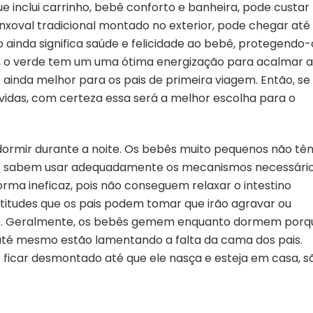
 inclui carrinho, bebê conforto e banheira, pode custar
enxoval tradicional montado no exterior, pode chegar até
o ainda significa saúde e felicidade ao bebê, protegendo-
s, o verde tem um uma ótima energização para acalmar a
 ainda melhor para os pais de primeira viagem. Então, se
 vidas, com certeza essa será a melhor escolha para o
 dormir durante a noite. Os bebês muito pequenos não tê
ão sabem usar adequadamente os mecanismos necessári
rma ineficaz, pois não conseguem relaxar o intestino
itudes que os pais podem tomar que irão agravar ou
ono. Geralmente, os bebês gemem enquanto dormem porq
 até mesmo estão lamentando a falta da cama dos pais.
 ficar desmontado até que ele nasça e esteja em casa, s