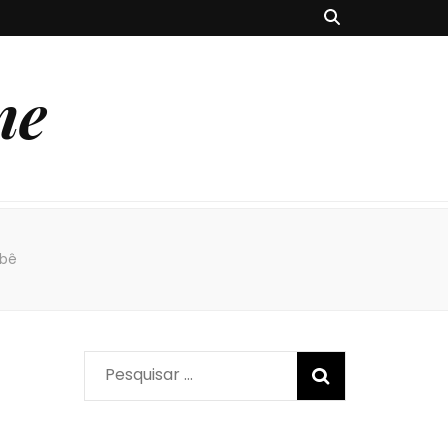
ne
ebê
Pesquisar
por: