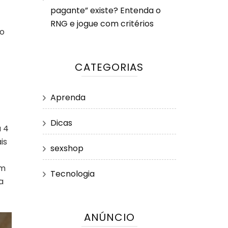
pagante” existe? Entenda o
RNG e jogue com critérios
ao
CATEGORIAS
Aprenda
Dicas
a 4
is
sexshop
am
Tecnologia
a
ANÚNCIO