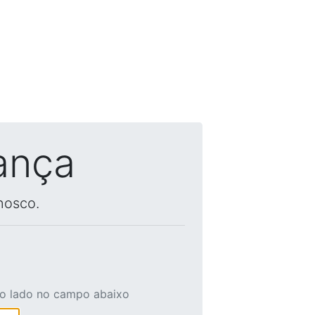
ança
nosco.
ao lado no campo abaixo