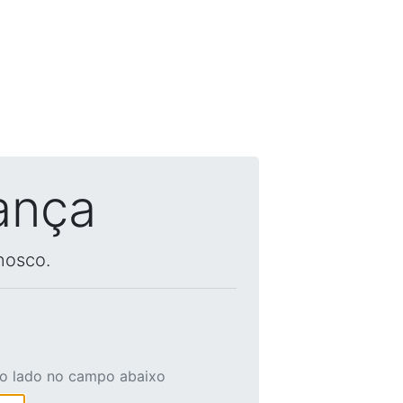
ança
nosco.
ao lado no campo abaixo