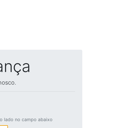
ança
nosco.
ao lado no campo abaixo