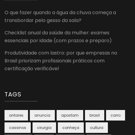
O que fazer quando a água da chuva começa a
transbordar pelo gesso da sala?
Checklist anual da saúde da mulher: exames
essenciais por idade (com prazos e preparo)
Produtividade com lastro: por que empresas no
Brasil priorizam profissionais práticos com
certificação verificável
TAGS
antares
anuncia
apostam
brasil
carro
cassinos
cirurgia
conheça
cultura