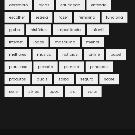
dezembro
dicas
educação
entenda
escolher
estreia
fazer
feminina
funciona
globo
histórias
importância
infantil
internet
jogos
masculina
melhor
melhores
música
notícias
online
papel
piauiense
pressão
primeira
principais
produtos
quais
saiba
seguro
sobre
série
séries
tipos
tirar
valor