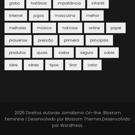
globo
histórias
importância
infantil
internet
jogos
masculina
melhor
melhores
música
notícias
online
papel
piauiense
pressão
primeira
principais
produtos
quais
saiba
seguro
sobre
série
séries
tipos
tirar
valor
2026 Direitos autorais
Jornalismo On-line
.
Blossom
Feminine | Desenvolvido por
Blossom Themes
.Desenvolvido
por
WordPress
.