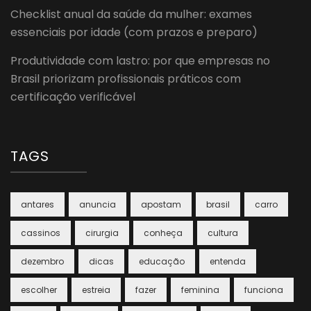
Checklist anual da saúde da mulher: exames
essenciais por idade (com prazos e preparo)
Produtividade com lastro: por que empresas no
Brasil priorizam profissionais práticos com
certificação verificável
TAGS
antares
anuncia
apostam
brasil
carro
cassinos
cirurgia
conheça
cultura
dezembro
dicas
educação
entenda
escolher
estreia
fazer
feminina
funciona