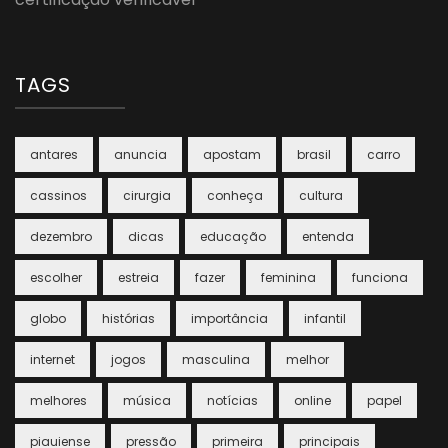
TAGS
antares
anuncia
apostam
brasil
carro
cassinos
cirurgia
conheça
cultura
dezembro
dicas
educação
entenda
escolher
estreia
fazer
feminina
funciona
globo
histórias
importância
infantil
internet
jogos
masculina
melhor
melhores
música
notícias
online
papel
piauiense
pressão
primeira
principais