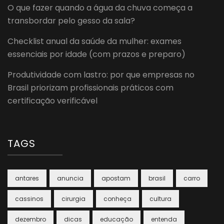
O que fazer quando a água da chuva começa a
transbordar pelo gesso da sala?
Checklist anual da saúde da mulher: exames
essenciais por idade (com prazos e preparo)
Produtividade com lastro: por que empresas no
Brasil priorizam profissionais práticos com
certificação verificável
TAGS
antares
anuncia
apostam
brasil
carro
cassinos
cirurgia
conheça
cultura
dezembro
dicas
educação
entenda