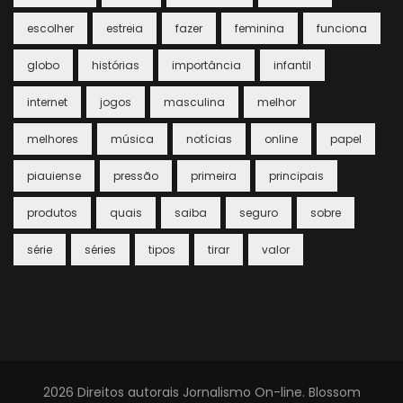
escolher
estreia
fazer
feminina
funciona
globo
histórias
importância
infantil
internet
jogos
masculina
melhor
melhores
música
notícias
online
papel
piauiense
pressão
primeira
principais
produtos
quais
saiba
seguro
sobre
série
séries
tipos
tirar
valor
2026 Direitos autorais
Jornalismo On-line
.
Blossom