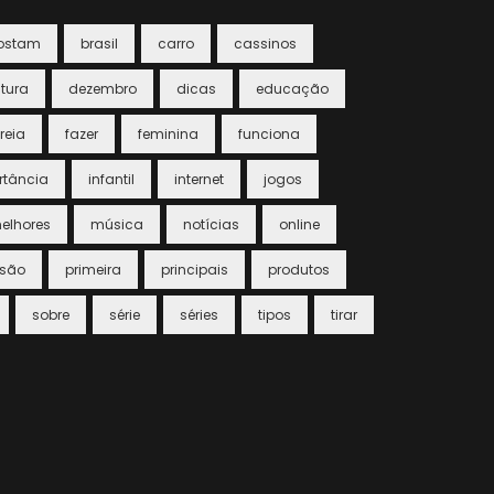
ostam
brasil
carro
cassinos
ltura
dezembro
dicas
educação
reia
fazer
feminina
funciona
rtância
infantil
internet
jogos
elhores
música
notícias
online
ssão
primeira
principais
produtos
sobre
série
séries
tipos
tirar