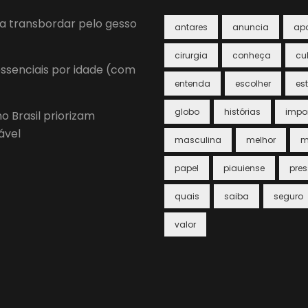
a transbordar pelo gesso
antares
anuncia
ap
cirurgia
conheça
cu
essenciais por idade (com
entenda
escolher
est
globo
histórias
impo
o Brasil priorizam
ável
masculina
melhor
m
papel
piauiense
pre
quais
saiba
seguro
valor