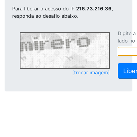
Para liberar o acesso
do IP
216.73.216.36
,
responda ao desafio abaixo.
Digite 
lado no
[trocar imagem]