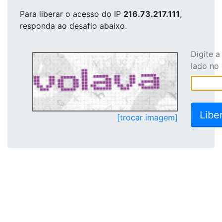
Para liberar o acesso
do IP
216.73.217.111
,
responda ao desafio abaixo.
Digite 
lado no
[trocar imagem]