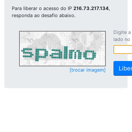
Para liberar o acesso
do IP
216.73.217.134
,
responda ao desafio abaixo.
Digite 
lado no
[trocar imagem]