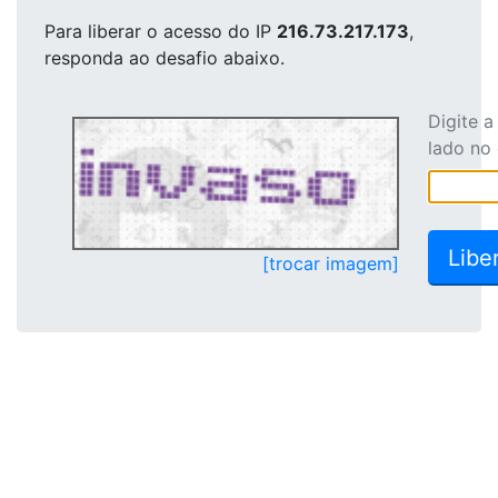
Para liberar o acesso
do IP
216.73.217.173
,
responda ao desafio abaixo.
Digite 
lado no
[trocar imagem]