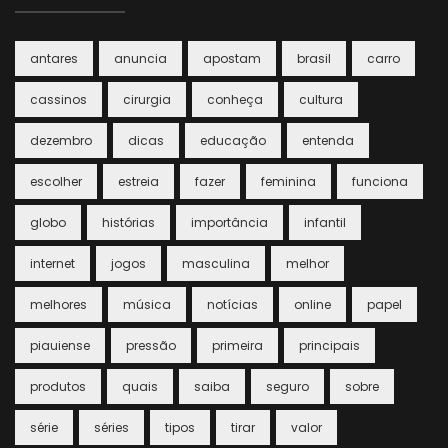
antares
anuncia
apostam
brasil
carro
cassinos
cirurgia
conheça
cultura
dezembro
dicas
educação
entenda
escolher
estreia
fazer
feminina
funciona
globo
histórias
importância
infantil
internet
jogos
masculina
melhor
melhores
música
notícias
online
papel
piauiense
pressão
primeira
principais
produtos
quais
saiba
seguro
sobre
série
séries
tipos
tirar
valor