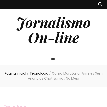
Jornalismo
On-line
Página inicial
/
Tecnologia
/
Como Maratonar Animes Sem
Anúncios Chatíssimos No Meio
Tecnologia