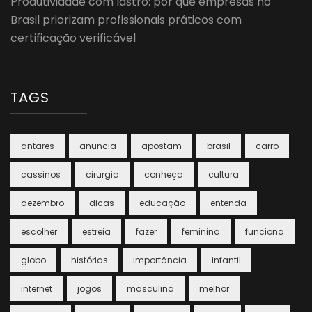
Produtividade com lastro: por que empresas no
Brasil priorizam profissionais práticos com
certificação verificável
TAGS
antares
anuncia
apostam
brasil
carro
cassinos
cirurgia
conheça
cultura
dezembro
dicas
educação
entenda
escolher
estreia
fazer
feminina
funciona
globo
histórias
importância
infantil
internet
jogos
masculina
melhor