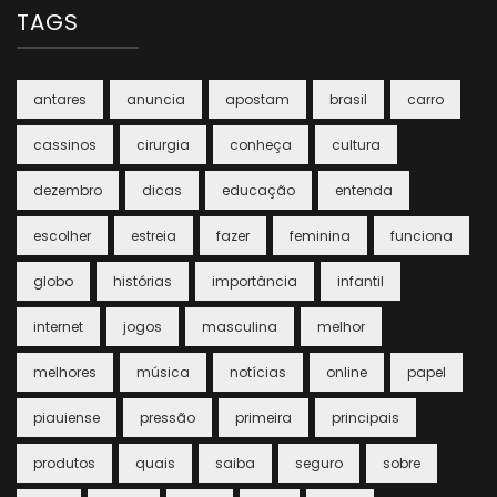
TAGS
antares
anuncia
apostam
brasil
carro
cassinos
cirurgia
conheça
cultura
dezembro
dicas
educação
entenda
escolher
estreia
fazer
feminina
funciona
globo
histórias
importância
infantil
internet
jogos
masculina
melhor
melhores
música
notícias
online
papel
piauiense
pressão
primeira
principais
produtos
quais
saiba
seguro
sobre