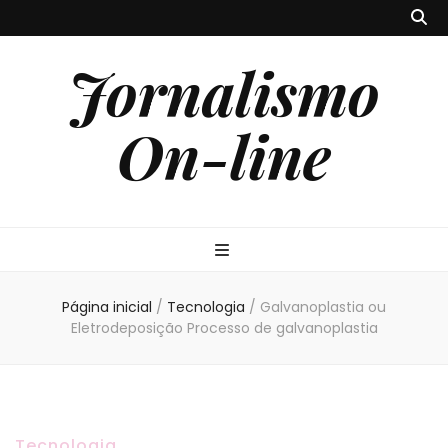
Jornalismo
On-line
Página inicial
/
Tecnologia
/
Galvanoplastia ou
Eletrodeposição Processo de galvanoplastia
Tecnologia