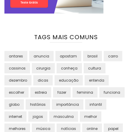
TAGS MAIS COMUNS
antares
anuncia
apostam
brasil
carro
cassinos
cirurgia
conheça
cultura
dezembro
dicas
educação
entenda
escolher
estreia
fazer
feminina
funciona
globo
histórias
importância
infantil
internet
jogos
masculina
melhor
melhores
música
notícias
online
papel