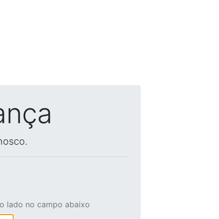
ança
nosco.
ao lado no campo abaixo