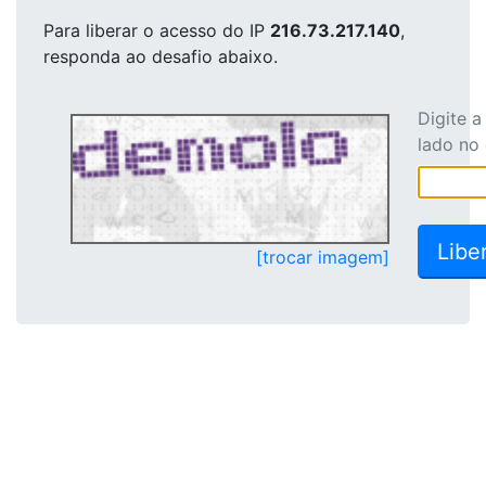
Para liberar o acesso
do IP
216.73.217.140
,
responda ao desafio abaixo.
Digite 
lado no
[trocar imagem]