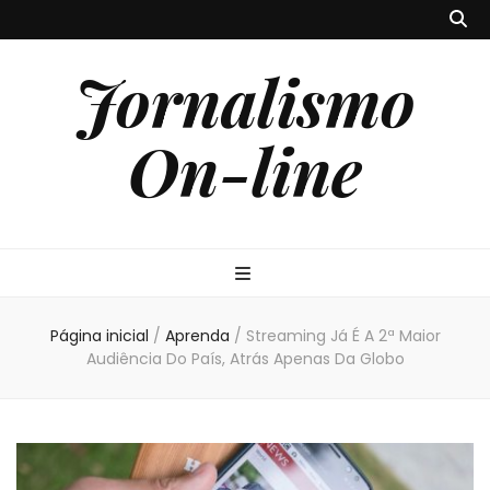
Jornalismo
On-line
Página inicial
/
Aprenda
/
Streaming Já É A 2ª Maior
Audiência Do País, Atrás Apenas Da Globo