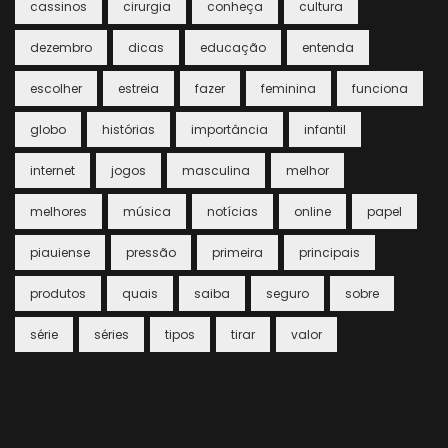
cassinos
cirurgia
conheça
cultura
dezembro
dicas
educação
entenda
escolher
estreia
fazer
feminina
funciona
globo
histórias
importância
infantil
internet
jogos
masculina
melhor
melhores
música
notícias
online
papel
piauiense
pressão
primeira
principais
produtos
quais
saiba
seguro
sobre
série
séries
tipos
tirar
valor