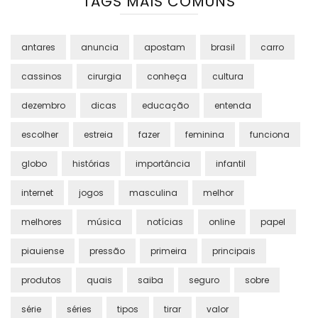
TAGS MAIS COMUNS
antares
anuncia
apostam
brasil
carro
cassinos
cirurgia
conheça
cultura
dezembro
dicas
educação
entenda
escolher
estreia
fazer
feminina
funciona
globo
histórias
importância
infantil
internet
jogos
masculina
melhor
melhores
música
notícias
online
papel
piauiense
pressão
primeira
principais
produtos
quais
saiba
seguro
sobre
série
séries
tipos
tirar
valor