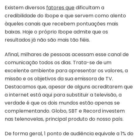
É
Existem diversos
fatores que
dificultam a
A
credibilidade do Ibope e que servem como alento
2ª
àqueles canais que recebem pontuações mais
Maior
baixas. Hoje o próprio Ibope admite que os
Audiência
Do
resultados já não são mais tão fiéis.
País,
Atrás
Afinal, milhares de pessoas acessam esse canal de
Apenas
comunicação todos os dias. Trata-se de um
Da
excelente ambiente para apresentar os valores, a
Globo
missão e os objetivos da sua emissora de TV.
Destacamos que, apesar de alguns acreditarem que
a internet está aqui para substituir a televisão, a
verdade é que os dois mundos estão apenas se
complementando. Globo, SBT e Record investem
nas telenovelas, principal produto do nosso país.
De forma geral, 1 ponto de audiência equivale a 1% do