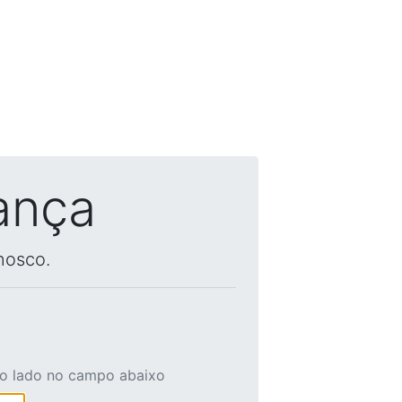
ança
nosco.
ao lado no campo abaixo