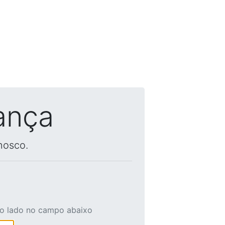
ança
nosco.
ao lado no campo abaixo