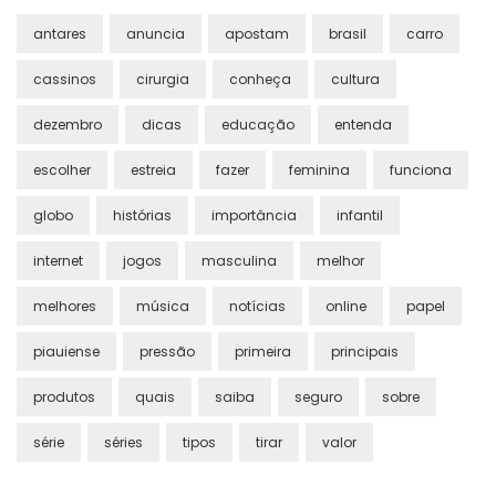
antares
anuncia
apostam
brasil
carro
cassinos
cirurgia
conheça
cultura
dezembro
dicas
educação
entenda
escolher
estreia
fazer
feminina
funciona
globo
histórias
importância
infantil
internet
jogos
masculina
melhor
melhores
música
notícias
online
papel
piauiense
pressão
primeira
principais
produtos
quais
saiba
seguro
sobre
série
séries
tipos
tirar
valor