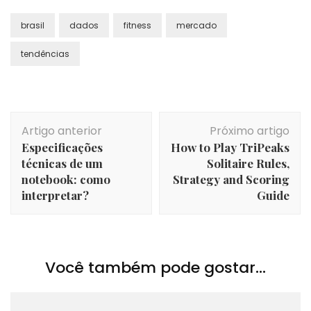
brasil
dados
fitness
mercado
tendências
Navegação
Artigo anterior
Próximo artigo
de
Especificações
How to Play TriPeaks
post
técnicas de um
Solitaire Rules,
notebook: como
Strategy and Scoring
interpretar?
Guide
Você também pode gostar...