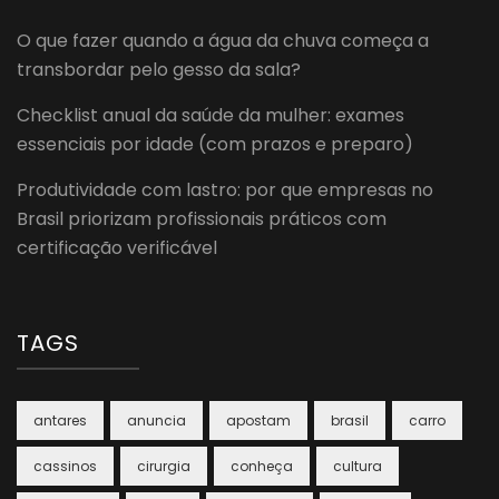
O que fazer quando a água da chuva começa a
transbordar pelo gesso da sala?
Checklist anual da saúde da mulher: exames
essenciais por idade (com prazos e preparo)
Produtividade com lastro: por que empresas no
Brasil priorizam profissionais práticos com
certificação verificável
TAGS
antares
anuncia
apostam
brasil
carro
cassinos
cirurgia
conheça
cultura