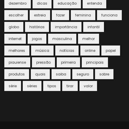
dezembro
dicas
educação
entenda
escolher
estreia
fazer
feminina
funciona
globo
histórias
importância
infantil
internet
jogos
masculina
melhor
melhores
música
notícias
online
papel
piauiense
pressão
primeira
principais
produtos
quais
saiba
seguro
sobre
série
séries
tipos
tirar
valor