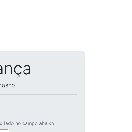
ança
nosco.
ao lado no campo abaixo