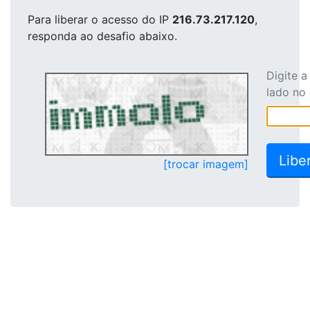
Para liberar o acesso
do IP
216.73.217.120
,
responda ao desafio abaixo.
Digite 
lado no
[trocar imagem]